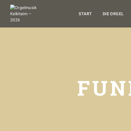
START
DIE ORGEL
FUN