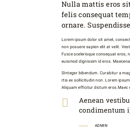
Nulla mattis eros s
felis consequat te
ornare. Suspendisse
Lorem ipsum dolor sit amet, consect
non posuere sapien elit at velit. Ves
Fusce scelerisque consequat eros, no
euismod dignissim id eros. Maecenas 
SInteger bibendum. Curabitur a magn
rtis ex sollicitudin non. Lorem ipsu
Aliquam efficitur dictum eros.Maec 
Aenean vestibu
condimentum i
ADMIN