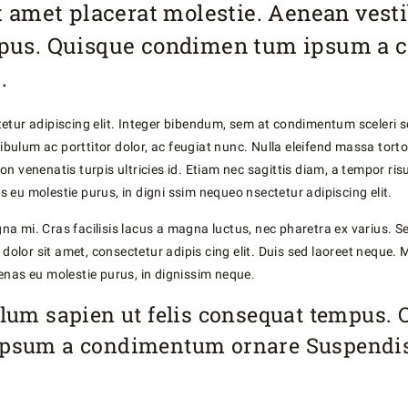
it amet placerat molestie. Aenean vest
mpus. Quisque condimen tum ipsum a
.
etur adipiscing elit. Integer bibendum, sem at condimentum sceleri sq
tibulum ac porttitor dolor, ac feugiat nunc. Nulla eleifend massa tortor
n venenatis turpis ultricies id. Etiam nec sagittis diam, a tempor ris
eu molestie purus, in digni ssim nequeo nsectetur adipiscing elit.
a mi. Cras facilisis lacus a magna luctus, nec pharetra ex varius. S
m dolor sit amet, consectetur adipis cing elit. Duis sed laoreet neque
enas eu molestie purus, in dignissim neque.
lum sapien ut felis consequat tempus. 
psum a condimentum ornare Suspendis