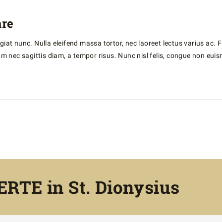
re
ugiat nunc. Nulla eleifend massa tortor, nec laoreet lectus varius ac.
iam nec sagittis diam, a tempor risus. Nunc nisl felis, congue non euis
TE in St. Dionysius