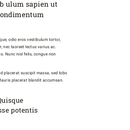
ib ulum sapien ut
 condimentum
ue, odio eros vestibulum tortor,
, nec laoreet lectus varius ac.
us. Nunc nisl felis, congue non
ed placerat suscipit massa, sed lobo
. Mauris placerat blandit accumsan.
Quisque
se potentis