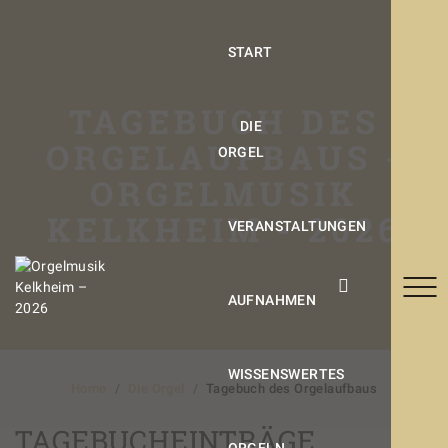
START
TAGEBUCH DES
DIE
ORGELAUFBAUS -
ORGEL
ORGELMUSIK
KELKHEIM - 2026
VERANSTALTUNGEN
AUFNAHMEN
WISSENSWERTES
Home
Die Orgel
Tagebuch des Orgelaufbaus
TAGEBUCHEINTRÄGE