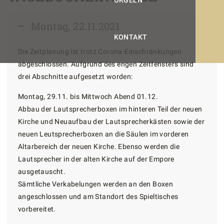
ORGELN
Montag, 22.11.2021
KONTAKT
Die Zeitplanung ist trotz Corona-Einschränkungen
abgeschlossen. Aufgrund des engen Zeitfensters sind
drei Abschnitte aufgesetzt worden:
Montag, 29.11. bis Mittwoch Abend 01.12.
Abbau der Lautsprecherboxen im hinteren Teil der neuen
Kirche und Neuaufbau der Lautsprecherkästen sowie der
neuen Leutsprecherboxen an die Säulen im vorderen
Altarbereich der neuen Kirche. Ebenso werden die
Lautsprecher in der alten Kirche auf der Empore
ausgetauscht.
Sämtliche Verkabelungen werden an den Boxen
angeschlossen und am Standort des Spieltisches
vorbereitet.