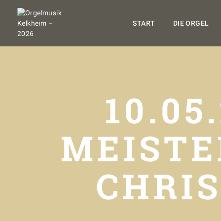
START
DIE ORGEL
10.05
MEISTE
CHRI