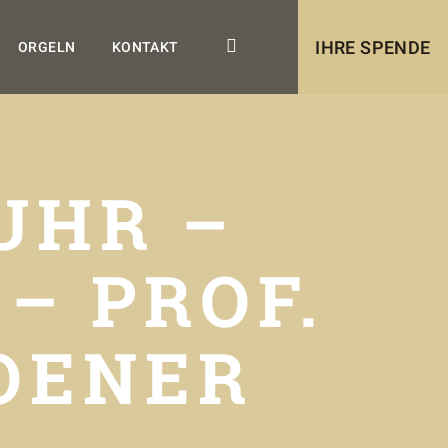
IHRE SPENDE
ORGELN
KONTAKT
 UHR –
– PROF.
OENER